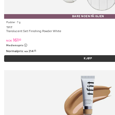
BARE NOEN FÅ IGJEN
Pudder ⋅ 7 g
TFIT
Translucent Set Finishing Powder White
161
95
NOK
Medlemspris
Normalpris:
214
95
NOK
KJØP