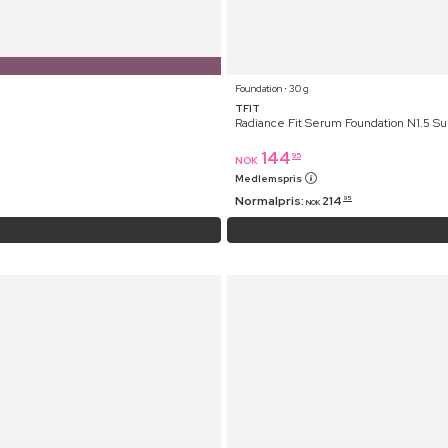
Foundation ⋅ 30 g
TFIT
Radiance Fit Serum Foundation N1.5 S
144
95
NOK
Medlemspris
Normalpris:
214
95
NOK