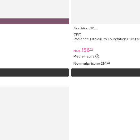
Foundation ⋅ 30 g
TFIT
Radiance Fit Serum Foundation C00 Fai
156
95
NOK
Medlemspris
Normalpris:
214
95
NOK