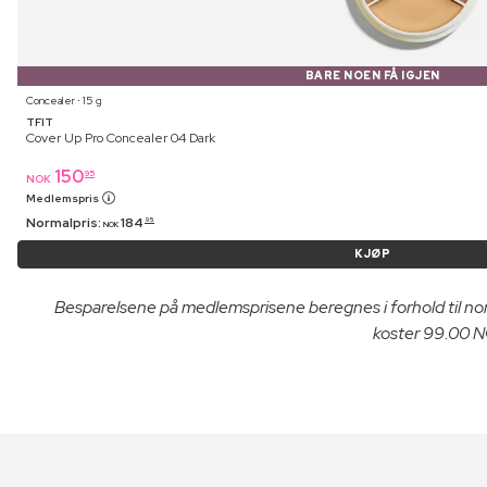
BARE NOEN FÅ IGJEN
Concealer ⋅ 15 g
TFIT
Cover Up Pro Concealer 04 Dark
150
95
NOK
Medlemspris
Normalpris:
184
95
NOK
KJØP
Besparelsene på medlemsprisene beregnes i forhold til n
koster 99.00 NO