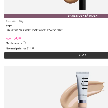
BARE NOEN FÅ IGJEN
Foundation ⋅ 30 g
TFIT
Radiance Fit Serum Foundation N03 Ginger
156
95
NOK
Medlemspris
Normalpris:
214
95
NOK
KJØP