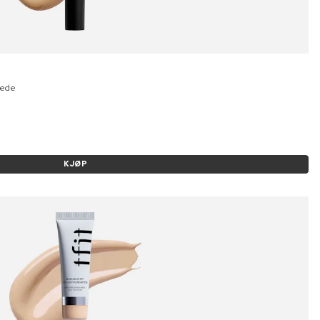
uede
KJØP