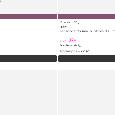
Foundation ⋅ 30 g
TFIT
Radiance Fit Serum Foundation N05 To
137
95
NOK
Medlemspris
Normalpris:
214
95
NOK