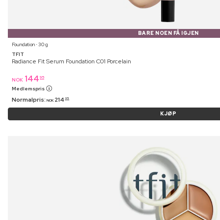
BARE NOEN FÅ IGJEN
Foundation ⋅ 30 g
TFIT
Radiance Fit Serum Foundation C01 Porcelain
144
95
NOK
Medlemspris
Normalpris:
214
95
NOK
KJØP