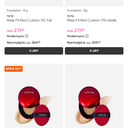
Foundation ⋅ 18 g
Foundation ⋅ 18g
TirTir
TirTir
Mask Fit Red Cushion 13C Fair
Mask Fit Red Cushion 17N Vanilla
271
271
95
95
NOK
NOK
Medlemspris
Medlemspris
Normalpris:
364
Normalpris:
359
95
95
NOK
NOK
KJØP
KJØP
SPAR
101
16