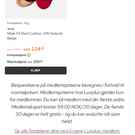
Foundation ⋅ 18 g
TirTir
Mask Fit Red Cushion 29N Natural
Beige
224
99
231
95
NOK
NOK
Kampanjepris
Normalpris:
359
95
NOK
KJØP
Besparelsene på medlemsprisene beregnes i forhold til
normalprisen. Medlemsprisene hos Luxplus gjelder kun
for medlemmer. Du kan bli medlem med din første ordre.
Medlemskapet koster 99.00 NOK/30 dager. De første
30 dager er helt gratis - og du kan avslutte når som
helst.
Se alle fordelene dine ved å være Luxplus-medlem.