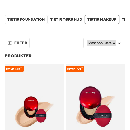
TIRTIR FOUNDATION
TIRTIR TØRR HUD
TIRTIR MAKEUP
TIR
FILTER
PRODUKTER
SPAR
135
SPAR
101
93
16