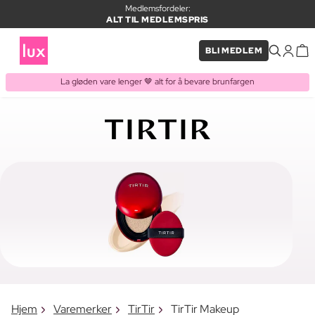
Medlemsfordeler:
ALT TIL MEDLEMSPRIS
BLI MEDLEM
La gløden vare lenger 🤎 alt for å bevare brunfargen
Hjem
Varemerker
TirTir
TirTir Makeup