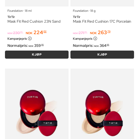
Foundation ⋅ 18 ml
Foundation ⋅ 18 g
TirTir
TirTir
Mask Fit Red Cushion 23N Sand
Mask Fit Red Cushion 17C Porcelain
224
263
02
79
230
271
95
95
NOK
NOK
NOK
NOK
Kampanjepris
Kampanjepris
Normalpris:
359
Normalpris:
364
95
95
NOK
NOK
KJØP
KJØP