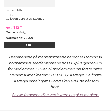
Essence ⋅ 120 ml
TirTir
Collagen Core Glow Essence
412
95
NOK
Medlemspris
Normalpris:
569
95
NOK
KJØP
Besparelsene på medlemsprisene beregnes i forhold til
normalprisen. Medlemsprisene hos Luxplus gjelder kun
for medlemmer. Du kan bli medlem med din første ordre.
Medlemskapet koster 99.00 NOK/30 dager. De første
30 dager er helt gratis - og du kan avslutte når som
helst.
Se alle fordelene dine ved å være Luxplus-medlem.