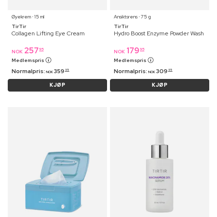
Øyekrem ⋅ 15 ml
Ansiktsrens ⋅ 75 g
TirTir
TirTir
Collagen Lifting Eye Cream
Hydro Boost Enzyme Powder Wash
257
179
95
95
NOK
NOK
Medlemspris
Medlemspris
Normalpris:
359
Normalpris:
309
95
95
NOK
NOK
KJØP
KJØP