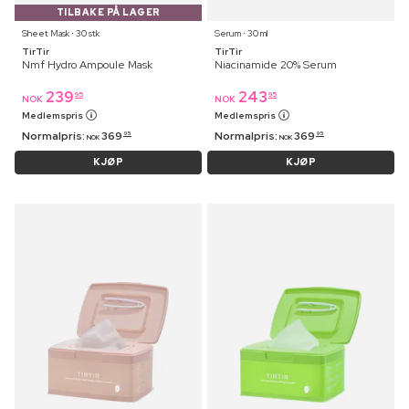
TILBAKE PÅ LAGER
Sheet Mask ⋅ 30 stk
Serum ⋅ 30 ml
TirTir
TirTir
Nmf Hydro Ampoule Mask
Niacinamide 20% Serum
239
243
95
95
NOK
NOK
Medlemspris
Medlemspris
Normalpris:
369
Normalpris:
369
95
95
NOK
NOK
KJØP
KJØP