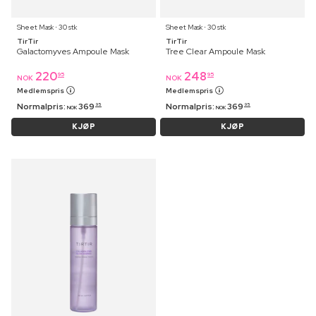
Sheet Mask ⋅ 30 stk
Sheet Mask ⋅ 30 stk
TirTir
TirTir
Galactomyves Ampoule Mask
Tree Clear Ampoule Mask
220
248
95
95
NOK
NOK
Medlemspris
Medlemspris
Normalpris:
369
Normalpris:
369
95
95
NOK
NOK
KJØP
KJØP