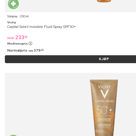
Solspray ⋅ 200 ml
Vichy
Capital Soleil Invisible Fluid Spray SPF30+
233
95
NOK
Medlemspris
Normalpris:
379
95
NOK
KJØP