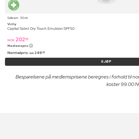
Solkrem ⋅ 50 ml
Vichy
Capital Soleil Dry Touch Emulsion SPF50
202
95
NOK
Medlemspris
Normalpris:
249
95
NOK
KJØP
Besparelsene på medlemsprisene beregnes i forhold til n
koster 99.00 NO