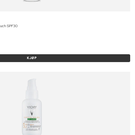
Touch SPF30
KJØP