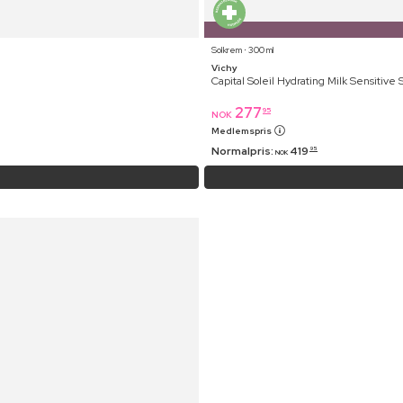
Solkrem ⋅ 300 ml
Vichy
Capital Soleil Hydrating Milk Sensitive
277
95
NOK
Medlemspris
Normalpris:
419
95
NOK