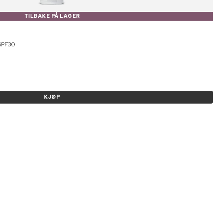
TILBAKE PÅ LAGER
 SPF30
KJØP