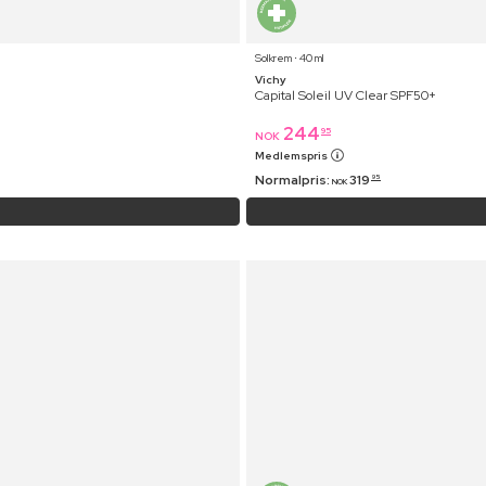
Solkrem ⋅ 40 ml
Vichy
Capital Soleil UV Clear SPF50+
244
95
NOK
Medlemspris
Normalpris:
319
95
NOK