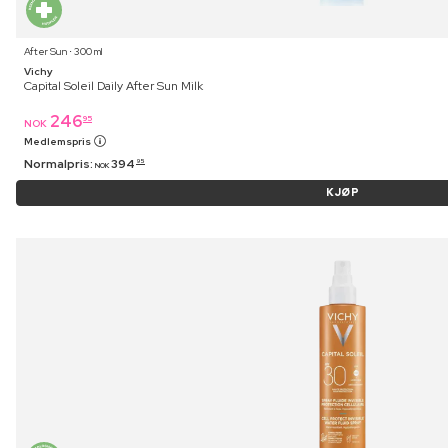
After Sun ⋅ 300 ml
Vichy
Capital Soleil Daily After Sun Milk
246
95
NOK
Medlemspris
Normalpris:
394
95
NOK
KJØP