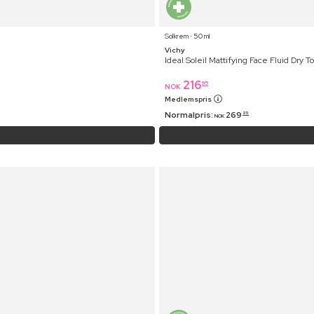
Solkrem ⋅ 50 ml
Vichy
Ideal Soleil Mattifying Face Fluid Dry 
216
95
NOK
Medlemspris
Normalpris:
269
95
NOK