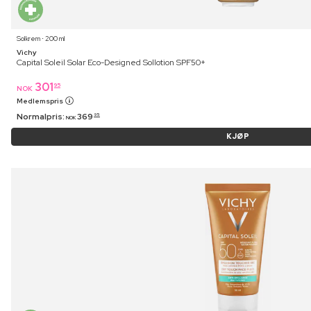
Solkrem ⋅ 200 ml
Vichy
Capital Soleil Solar Eco-Designed Sollotion SPF50+
301
95
NOK
Medlemspris
Normalpris:
369
95
NOK
KJØP