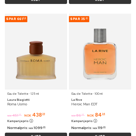
SPAR
661
SPAR
35
56
61
Eau de Toilette ⋅ 125 ml
Eau de Toilette ⋅ 100 ml
Laura Biagiotti
La Rive
Roma Uomo
Heroic Man EDT
438
84
39
34
451
86
95
95
NOK
NOK
NOK
NOK
Kampanjepris
Kampanjepris
Normalpris:
1099
Normalpris:
119
95
95
NOK
NOK