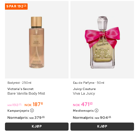
SPAR
192
79
Bodymist ⋅ 250 ml
Eau de Parfyme ⋅ 50 ml
Victoria's Secret
Juicy Couture
Bare Vanilla Body Mist
Viva La Juicy
187
471
16
95
192
95
NOK
NOK
NOK
Kampanjepris
Medlemspris
Normalpris:
379
Normalpris:
904
95
95
NOK
NOK
KJØP
KJØP