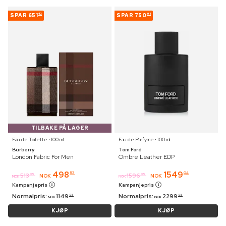
SPAR
651
SPAR
750
42
91
TILBAKE PÅ LAGER
Eau de Toilette ⋅ 100 ml
Eau de Parfyme ⋅ 100 ml
Burberry
Tom Ford
London Fabric For Men
Ombre Leather EDP
498
1549
53
04
513
1596
95
95
NOK
NOK
NOK
NOK
Kampanjepris
Kampanjepris
Normalpris:
1149
Normalpris:
2299
95
95
NOK
NOK
KJØP
KJØP