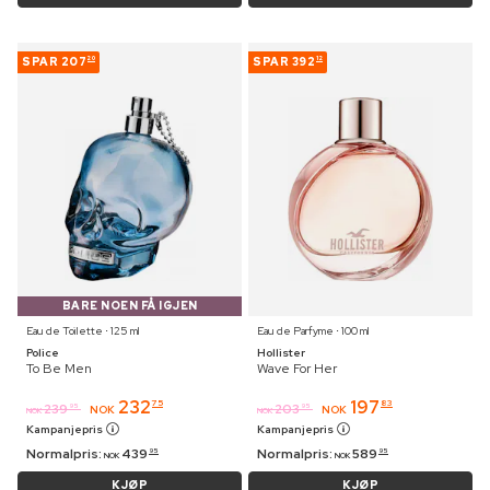
SPAR
207
SPAR
392
20
12
BARE NOEN FÅ IGJEN
Eau de Toilette ⋅ 125 ml
Eau de Parfyme ⋅ 100 ml
Police
Hollister
To Be Men
Wave For Her
232
197
75
83
239
203
95
95
NOK
NOK
NOK
NOK
Kampanjepris
Kampanjepris
Normalpris:
439
Normalpris:
589
95
95
NOK
NOK
KJØP
KJØP