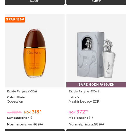
KJØP
KJØP
SPAR
151
84
BARE NOEN FÅ IGJEN
Eau de Parfyme ⋅ 100 ml
Eau de Parfyme ⋅ 100 ml
Calvin Klein
Lattafa
Obsession
Maahir Legacy EDP
318
372
11
95
327
95
NOK
NOK
NOK
Kampanjepris
Medlemspris
Normalpris:
469
Normalpris:
589
95
95
NOK
NOK