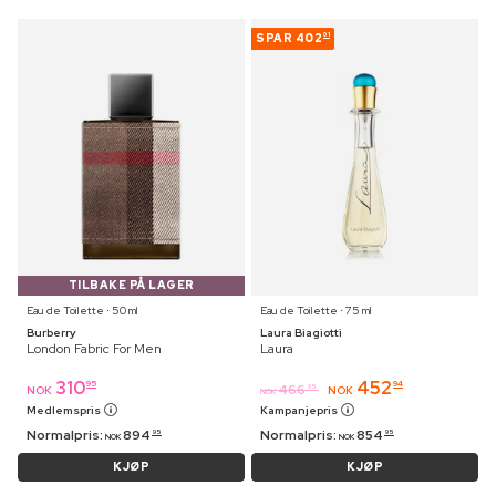
SPAR
402
01
TILBAKE PÅ LAGER
Eau de Toilette ⋅ 50 ml
Eau de Toilette ⋅ 75 ml
Burberry
Laura Biagiotti
London Fabric For Men
Laura
310
452
95
94
466
95
NOK
NOK
NOK
Medlemspris
Kampanjepris
Normalpris:
894
Normalpris:
854
95
95
NOK
NOK
KJØP
KJØP