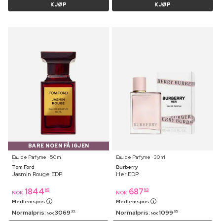
KJØP
KJØP
BARE NOEN FÅ IGJEN
Eau de Parfyme ⋅ 50 ml
Eau de Parfyme ⋅ 30 ml
Tom Ford
Burberry
Jasmin Rouge EDP
Her EDP
1844
687
95
95
NOK
NOK
Medlemspris
Medlemspris
Normalpris:
3069
Normalpris:
1099
95
95
NOK
NOK