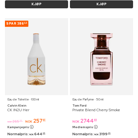
KJØP
KJØP
SPAR
386
98
Eau de Toilette ⋅ 100 ml
Eau de Parfyme ⋅ 50 ml
Calvin Klein
Tom Ford
CK IN2U Her
Private Blend Cherry Smoke
257
2744
97
95
265
95
NOK
NOK
NOK
Kampanjepris
Medlemspris
Normalpris:
644
Normalpris:
3199
95
95
NOK
NOK