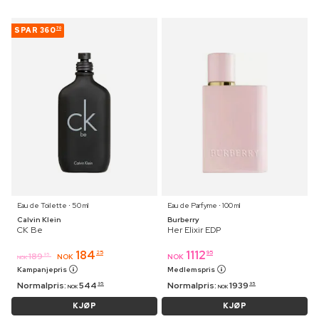
SPAR
360
70
Eau de Toilette ⋅ 50 ml
Eau de Parfyme ⋅ 100 ml
Calvin Klein
Burberry
CK Be
Her Elixir EDP
184
1112
25
95
189
95
NOK
NOK
NOK
Kampanjepris
Medlemspris
Normalpris:
544
Normalpris:
1939
95
95
NOK
NOK
KJØP
KJØP