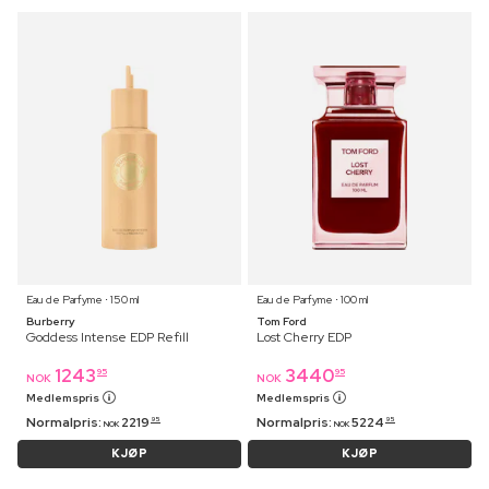
Eau de Parfyme ⋅ 150 ml
Eau de Parfyme ⋅ 100 ml
Burberry
Tom Ford
Goddess Intense EDP Refill
Lost Cherry EDP
1243
3440
95
95
NOK
NOK
Medlemspris
Medlemspris
Normalpris:
2219
Normalpris:
5224
95
95
NOK
NOK
KJØP
KJØP