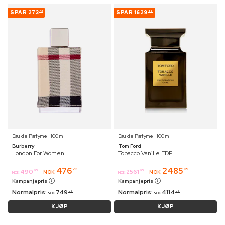
SPAR
273
SPAR
1629
73
86
Eau de Parfyme ⋅ 100 ml
Eau de Parfyme ⋅ 100 ml
Burberry
Tom Ford
London For Women
Tobacco Vanille EDP
476
2485
22
09
490
2561
95
95
NOK
NOK
NOK
NOK
Kampanjepris
Kampanjepris
Normalpris:
749
Normalpris:
4114
95
95
NOK
NOK
KJØP
KJØP