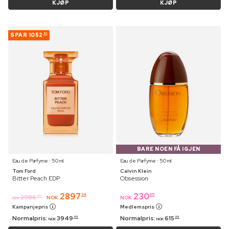
KJØP
KJØP
SPAR
1052
61
BARE NOEN FÅ IGJEN
Eau de Parfyme ⋅ 50 ml
Eau de Parfyme ⋅ 50 ml
Tom Ford
Calvin Klein
Bitter Peach EDP
Obsession
2897
230
34
95
2986
95
NOK
NOK
NOK
Kampanjepris
Medlemspris
Normalpris:
3949
Normalpris:
615
95
95
NOK
NOK