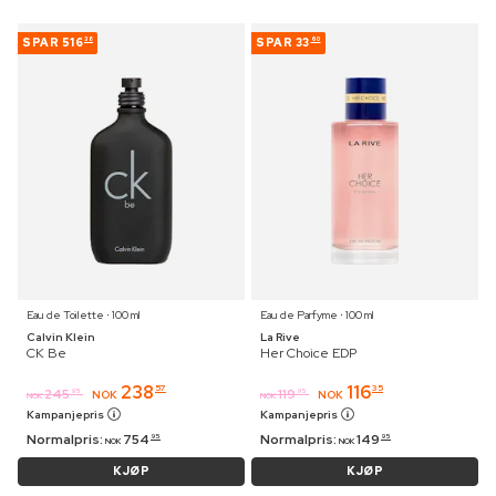
SPAR
516
SPAR
33
38
60
Eau de Toilette ⋅ 100 ml
Eau de Parfyme ⋅ 100 ml
Calvin Klein
La Rive
CK Be
Her Choice EDP
238
116
57
35
245
119
95
95
NOK
NOK
NOK
NOK
Kampanjepris
Kampanjepris
Normalpris:
754
Normalpris:
149
95
95
NOK
NOK
KJØP
KJØP