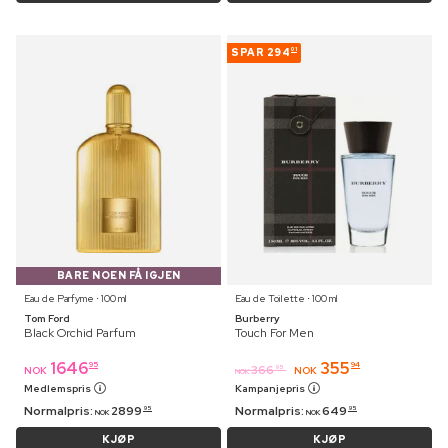
SPAR
294
01
BARE NOEN FÅ IGJEN
Eau de Parfyme ⋅ 100 ml
Eau de Toilette ⋅ 100 ml
Tom Ford
Burberry
Black Orchid Parfum
Touch For Men
1646
355
95
94
366
95
NOK
NOK
NOK
Medlemspris
Kampanjepris
Normalpris:
2899
Normalpris:
649
95
95
NOK
NOK
KJØP
KJØP