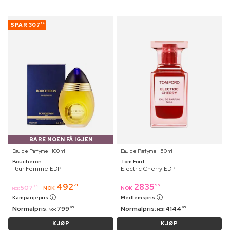
SPAR
307
24
BARE NOEN FÅ IGJEN
Eau de Parfyme ⋅ 100 ml
Eau de Parfyme ⋅ 50 ml
Boucheron
Tom Ford
Pour Femme EDP
Electric Cherry EDP
492
2835
71
95
507
95
NOK
NOK
NOK
Kampanjepris
Medlemspris
Normalpris:
799
Normalpris:
4144
95
95
NOK
NOK
KJØP
KJØP