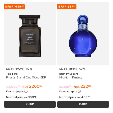
SPAR
1649
SPAR
247
90
87
Eau de Parfyme ⋅ 100 ml
Eau de Parfyme ⋅ 100 ml
Tom Ford
Britney Spears
Private Blend Oud Wood EDP
Midnight Fantasy
2260
222
05
08
2329
228
95
95
NOK
NOK
NOK
NOK
Kampanjepris
Kampanjepris
Normalpris:
3909
Normalpris:
469
95
95
NOK
NOK
KJØP
KJØP