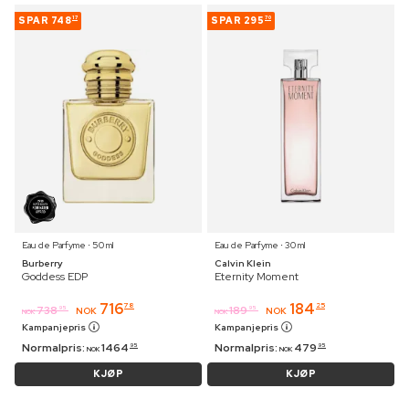
SPAR
748
SPAR
295
17
70
Eau de Parfyme ⋅ 50 ml
Eau de Parfyme ⋅ 30 ml
Burberry
Calvin Klein
Goddess EDP
Eternity Moment
716
184
78
25
738
189
95
95
NOK
NOK
NOK
NOK
Kampanjepris
Kampanjepris
Normalpris:
1464
Normalpris:
479
95
95
NOK
NOK
KJØP
KJØP