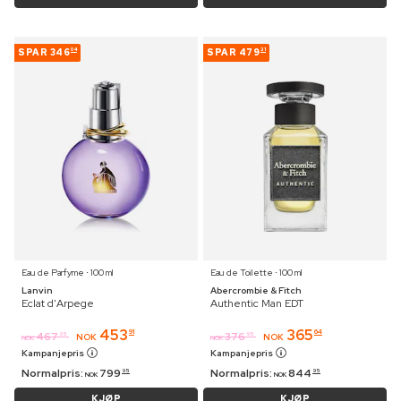
SPAR
346
SPAR
479
04
31
Eau de Parfyme ⋅ 100 ml
Eau de Toilette ⋅ 100 ml
Lanvin
Abercrombie & Fitch
Eclat d'Arpege
Authentic Man EDT
453
365
91
64
467
376
95
95
NOK
NOK
NOK
NOK
Kampanjepris
Kampanjepris
Normalpris:
799
Normalpris:
844
95
95
NOK
NOK
KJØP
KJØP