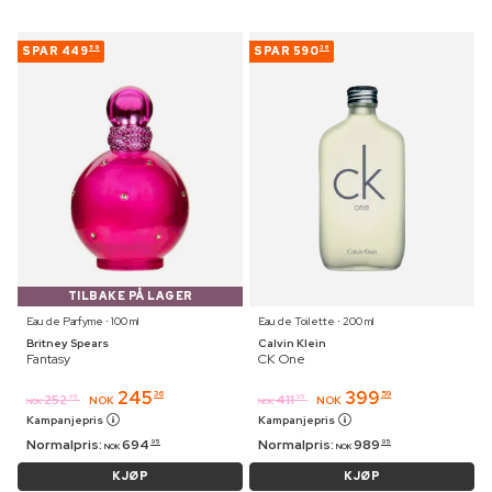
SPAR
449
SPAR
590
59
36
TILBAKE PÅ LAGER
Eau de Parfyme ⋅ 100 ml
Eau de Toilette ⋅ 200 ml
Britney Spears
Calvin Klein
Fantasy
CK One
245
399
36
59
252
411
95
95
NOK
NOK
NOK
NOK
Kampanjepris
Kampanjepris
Normalpris:
694
Normalpris:
989
95
95
NOK
NOK
KJØP
KJØP