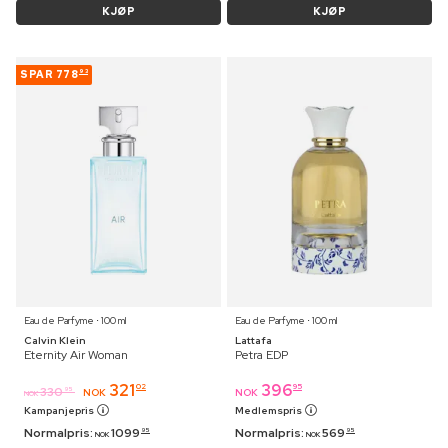
KJØP
KJØP
SPAR
778
93
Eau de Parfyme ⋅ 100 ml
Eau de Parfyme ⋅ 100 ml
Calvin Klein
Lattafa
Eternity Air Woman
Petra EDP
321
396
02
95
330
95
NOK
NOK
NOK
Kampanjepris
Medlemspris
Normalpris:
1099
Normalpris:
569
95
95
NOK
NOK