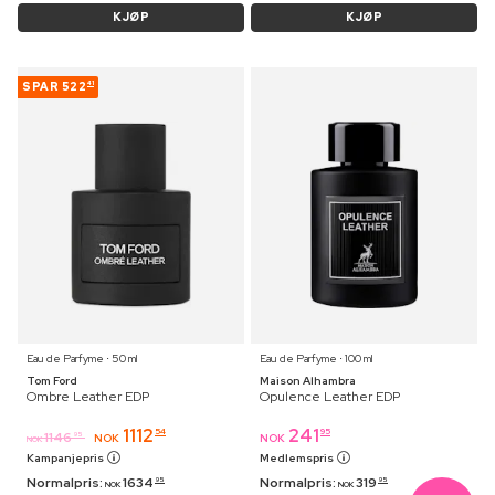
KJØP
KJØP
SPAR
522
41
Eau de Parfyme ⋅ 50 ml
Eau de Parfyme ⋅ 100 ml
Tom Ford
Maison Alhambra
Ombre Leather EDP
Opulence Leather EDP
1112
241
54
95
1146
95
NOK
NOK
NOK
Kampanjepris
Medlemspris
Normalpris:
1634
Normalpris:
319
95
95
NOK
NOK