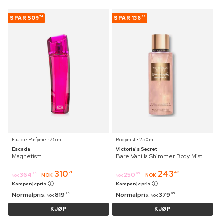
SPAR
509
SPAR
136
74
53
Eau de Parfyme ⋅ 75 ml
Bodymist ⋅ 250 ml
Escada
Victoria's Secret
Magnetism
Bare Vanilla Shimmer Body Mist
310
243
21
42
364
250
95
95
NOK
NOK
NOK
NOK
Kampanjepris
Kampanjepris
Normalpris:
819
Normalpris:
379
95
95
NOK
NOK
KJØP
KJØP