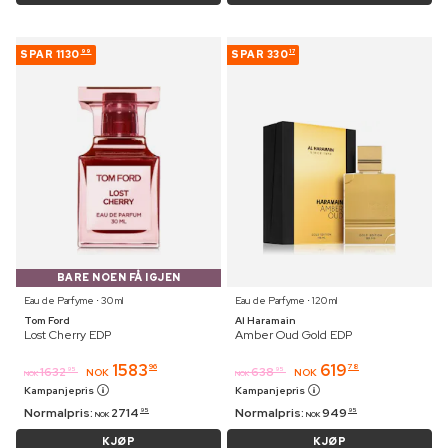
SPAR
1130
SPAR
330
99
17
BARE NOEN FÅ IGJEN
Eau de Parfyme ⋅ 30 ml
Eau de Parfyme ⋅ 120 ml
Tom Ford
Al Haramain
Lost Cherry EDP
Amber Oud Gold EDP
1583
619
96
78
1632
638
95
95
NOK
NOK
NOK
NOK
Kampanjepris
Kampanjepris
Normalpris:
2714
Normalpris:
949
95
95
NOK
NOK
KJØP
KJØP