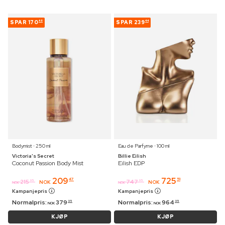
SPAR
170
SPAR
239
48
44
Bodymist ⋅ 250 ml
Eau de Parfyme ⋅ 100 ml
Victoria's Secret
Billie Eilish
Coconut Passion Body Mist
Eilish EDP
209
725
47
51
215
747
95
95
NOK
NOK
NOK
NOK
Kampanjepris
Kampanjepris
Normalpris:
379
Normalpris:
964
95
95
NOK
NOK
KJØP
KJØP