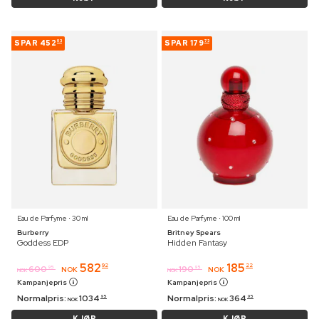
SPAR
452
SPAR
179
03
73
Eau de Parfyme ⋅ 30 ml
Eau de Parfyme ⋅ 100 ml
Burberry
Britney Spears
Goddess EDP
Hidden Fantasy
582
185
92
22
600
190
95
95
NOK
NOK
NOK
NOK
Kampanjepris
Kampanjepris
Normalpris:
1034
Normalpris:
364
95
95
NOK
NOK
KJØP
KJØP