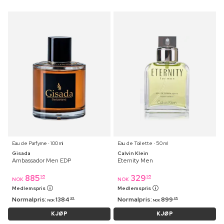
Eau de Parfyme ⋅ 100 ml
Eau de Toilette ⋅ 50 ml
Gisada
Calvin Klein
Ambassador Men EDP
Eternity Men
885
329
95
95
NOK
NOK
Medlemspris
Medlemspris
Normalpris:
1384
Normalpris:
899
95
95
NOK
NOK
KJØP
KJØP