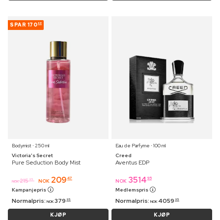
SPAR
170
48
Bodymist ⋅ 250 ml
Eau de Parfyme ⋅ 100 ml
Victoria's Secret
Creed
Pure Seduction Body Mist
Aventus EDP
209
3514
47
95
215
95
NOK
NOK
NOK
Kampanjepris
Medlemspris
Normalpris:
379
Normalpris:
4059
95
95
NOK
NOK
KJØP
KJØP