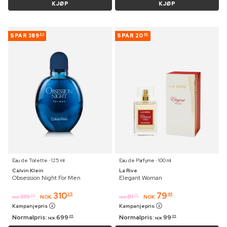
KJØP
KJØP
SPAR
389
SPAR
20
60
46
Eau de Toilette ⋅ 125 ml
Eau de Parfyme ⋅ 100 ml
Calvin Klein
La Rive
Obsession Night For Men
Elegant Woman
310
79
35
49
319
81
95
95
NOK
NOK
NOK
NOK
Kampanjepris
Kampanjepris
Normalpris:
699
Normalpris:
99
95
95
NOK
NOK