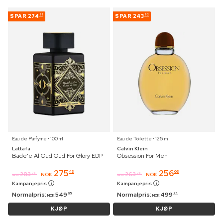
SPAR
274
SPAR
243
52
92
Eau de Parfyme ⋅ 100 ml
Eau de Toilette ⋅ 125 ml
Lattafa
Calvin Klein
Bade'e Al Oud Oud For Glory EDP
Obsession For Men
275
256
43
03
283
263
95
95
NOK
NOK
NOK
NOK
Kampanjepris
Kampanjepris
Normalpris:
549
Normalpris:
499
95
95
NOK
NOK
KJØP
KJØP