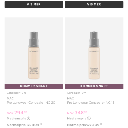
VIS MER
VIS MER
KOMMER SNART
KOMMER SNART
Concealer ⋅ 9 ml
Concealer ⋅ 9 ml
MAC
MAC
Pro Longwear Concealer NC 20
Pro Longwear Concealer NC 15
294
348
95
95
NOK
NOK
Medlemspris
Medlemspris
Normalpris:
409
Normalpris:
409
95
95
NOK
NOK