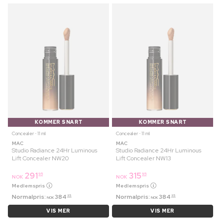
KOMMER SNART
KOMMER SNART
Concealer ⋅ 11 ml
Concealer ⋅ 11 ml
MAC
MAC
Studio Radiance 24Hr Luminous
Studio Radiance 24Hr Luminous
Lift Concealer NW20
Lift Concealer NW13
291
315
95
95
NOK
NOK
Medlemspris
Medlemspris
Normalpris:
384
Normalpris:
384
95
95
NOK
NOK
VIS MER
VIS MER