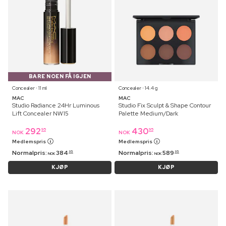
BARE NOEN FÅ IGJEN
Concealer ⋅ 11 ml
Concealer ⋅ 14.4 g
MAC
MAC
Studio Radiance 24Hr Luminous
Studio Fix Sculpt & Shape Contour
Lift Concealer NW15
Palette Medium/Dark
292
430
95
95
NOK
NOK
Medlemspris
Medlemspris
Normalpris:
384
Normalpris:
589
95
95
NOK
NOK
KJØP
KJØP