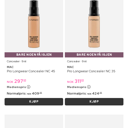
BARE NOEN FÅ IGJEN
BARE NOEN FÅ IGJEN
Concealer ⋅ 9 ml
Concealer ⋅ 9 ml
MAC
MAC
Pro Longwear Concealer NC 45
Pro Longwear Concealer NC 35
297
311
95
95
NOK
NOK
Medlemspris
Medlemspris
Normalpris:
409
Normalpris:
424
95
95
NOK
NOK
KJØP
KJØP