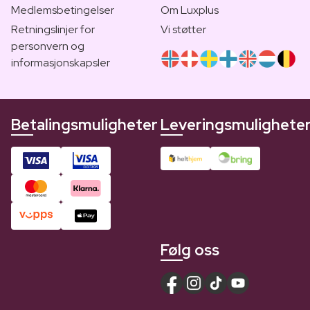
Medlemsbetingelser
Om Luxplus
Retningslinjer for
Vi støtter
personvern og
informasjonskapsler
Betalingsmuligheter
Leveringsmulighete
Følg oss