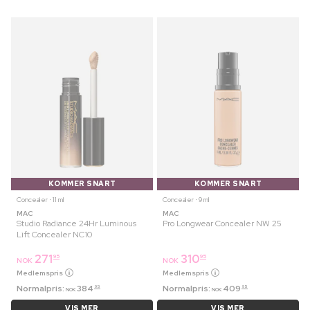
KOMMER SNART
KOMMER SNART
Concealer ⋅ 11 ml
Concealer ⋅ 9 ml
MAC
MAC
Studio Radiance 24Hr Luminous
Pro Longwear Concealer NW 25
Lift Concealer NC10
271
310
95
95
NOK
NOK
Medlemspris
Medlemspris
Normalpris:
384
Normalpris:
409
95
95
NOK
NOK
VIS MER
VIS MER