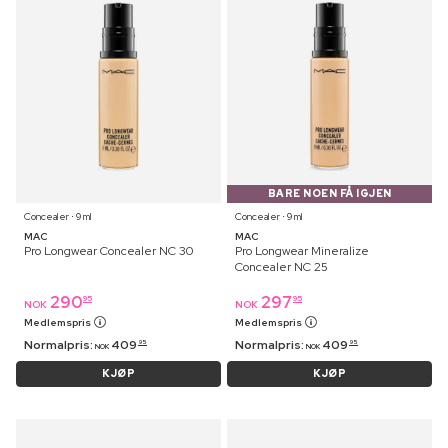
BARE NOEN FÅ IGJEN
Concealer ⋅ 9 ml
Concealer ⋅ 9 ml
MAC
MAC
Pro Longwear Concealer NC 30
Pro Longwear Mineralize
Concealer NC 25
290
297
95
95
NOK
NOK
Medlemspris
Medlemspris
Normalpris:
409
Normalpris:
409
95
95
NOK
NOK
KJØP
KJØP