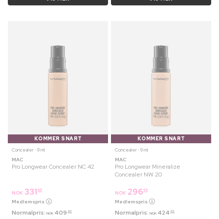
KOMMER SNART
KOMMER SNART
Concealer ⋅ 9 ml
Concealer ⋅ 9 ml
MAC
MAC
Pro Longwear Concealer NC 42
Pro Longwear Mineralize
Concealer NW 20
331
296
95
95
NOK
NOK
Medlemspris
Medlemspris
Normalpris:
409
Normalpris:
424
95
95
NOK
NOK