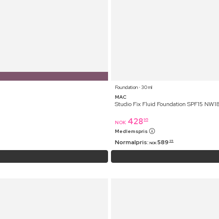
Foundation ⋅ 30 ml
MAC
Studio Fix Fluid Foundation SPF15 NW1
428
95
NOK
Medlemspris
Normalpris:
589
95
NOK