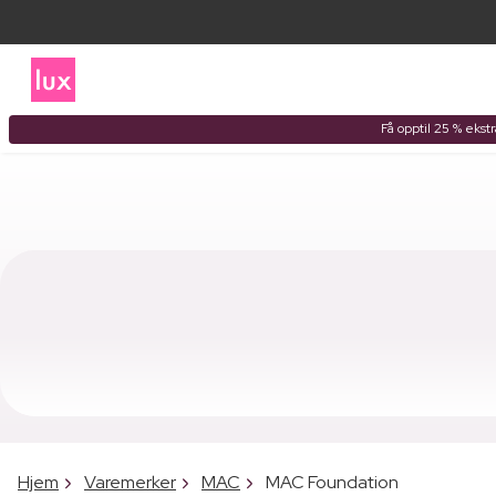
Få opptil 25 % ekst
Hjem
Varemerker
MAC
MAC Foundation