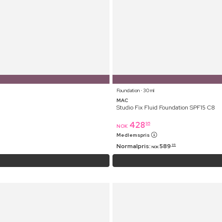
Foundation ⋅ 30 ml
MAC
Studio Fix Fluid Foundation SPF15 C8
428
95
NOK
Medlemspris
Normalpris:
589
95
NOK