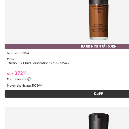
BARE NOEN FÅ IGJEN
Foundation ⋅ 30 ml
MAC
Studio Fix Fluid Foundation SPF15 NW47
372
95
NOK
Medlemspris
Normalpris:
509
95
NOK
KJØP