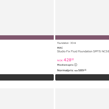
Foundation ⋅ 30 ml
MAC
Studio Fix Fluid Foundation SPF15 NC5
428
95
NOK
Medlemspris
Normalpris:
589
95
NOK