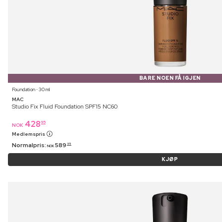
BARE NOEN FÅ IGJEN
Foundation ⋅ 30 ml
MAC
Studio Fix Fluid Foundation SPF15 NC60
428
95
NOK
Medlemspris
Normalpris:
589
95
NOK
KJØP