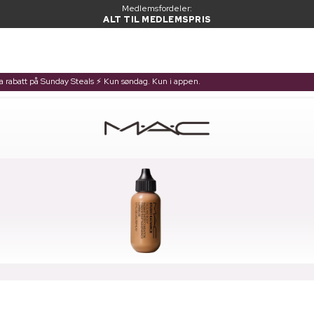
Medlemsfordeler:
ALT TIL MEDLEMSPRIS
ra rabatt på Sunday Steals ⚡ Kun søndag. Kun i appen.