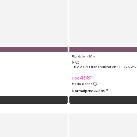
Foundation ⋅ 30 ml
MAC
Studio Fix Fluid Foundation SPF15 NW6
498
95
NOK
Medlemspris
Normalpris:
589
95
NOK