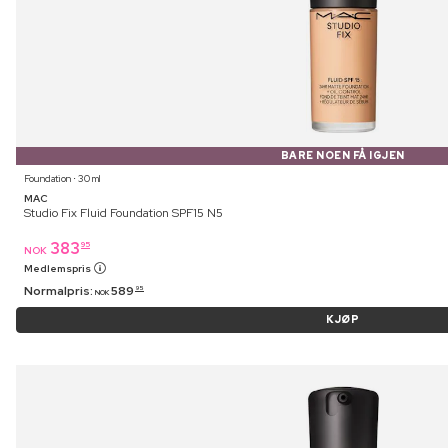
BARE NOEN FÅ IGJEN
Foundation ⋅ 30 ml
MAC
Studio Fix Fluid Foundation SPF15 N5
383
95
NOK
Medlemspris
Normalpris:
589
95
NOK
KJØP