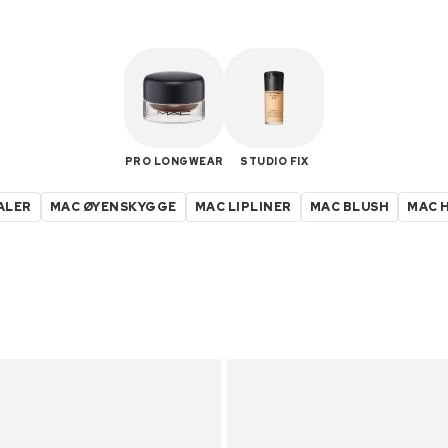
PRO LONGWEAR
STUDIO FIX
ALER
MAC ØYENSKYGGE
MAC LIPLINER
MAC BLUSH
MAC 