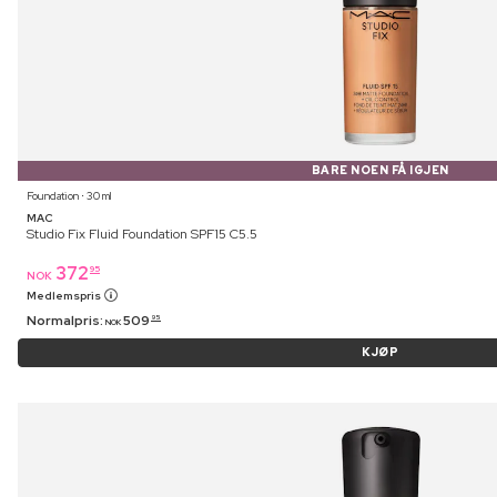
BARE NOEN FÅ IGJEN
Foundation ⋅ 30 ml
MAC
Studio Fix Fluid Foundation SPF15 C5.5
372
95
NOK
Medlemspris
Normalpris:
509
95
NOK
KJØP