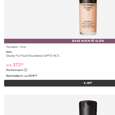
BARE NOEN FÅ IGJEN
Foundation ⋅ 30 ml
MAC
Studio Fix Fluid Foundation SPF15 NC5
372
95
NOK
Medlemspris
Normalpris:
509
95
NOK
KJØP