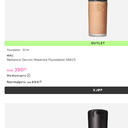
OUTLET
Foundation ⋅ 30 ml
MAC
Radiance Serum-Powered Foundation NW25
390
95
NOK
Medlemspris
Normalpris:
694
95
NOK
KJØP