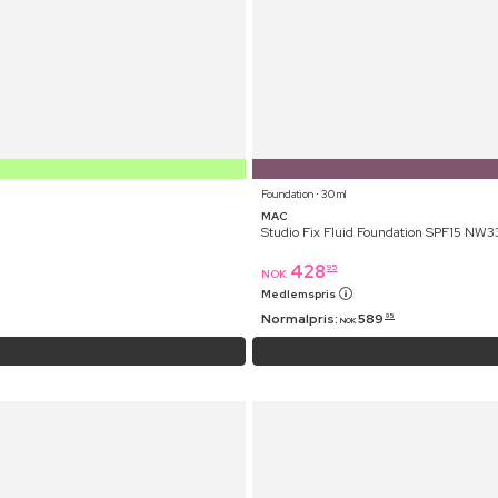
Foundation ⋅ 30 ml
MAC
Studio Fix Fluid Foundation SPF15 NW3
428
95
NOK
Medlemspris
Normalpris:
589
95
NOK