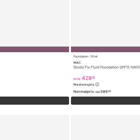
Foundation ⋅ 30 ml
MAC
Studio Fix Fluid Foundation SPF15 NW5
428
95
NOK
Medlemspris
Normalpris:
589
95
NOK