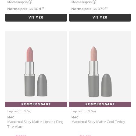
Medlemspris
Medlemspris
Normalpris:
304
Normalpris:
379
95
95
NOK
NOK
VIS MER
VIS MER
KOMMER SNART
KOMMER SNART
Leppestift ⋅ 3,5 g
Leppestift ⋅ 3.5 ml
MAC
MAC
Macximal Silky Matte Lipstick Ring
Macximal Silky Matte Cool Teddy
The Alarm