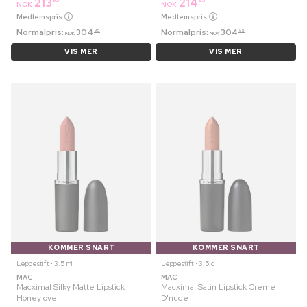
213
214
95
95
NOK
NOK
Medlemspris
Medlemspris
Normalpris:
304
Normalpris:
304
95
95
NOK
NOK
VIS MER
VIS MER
KOMMER SNART
KOMMER SNART
Leppestift ⋅ 3.5 ml
Leppestift ⋅ 3.5 g
MAC
MAC
Macximal Silky Matte Lipstick
Macximal Satin Lipstick Creme
Honeylove
D'nude