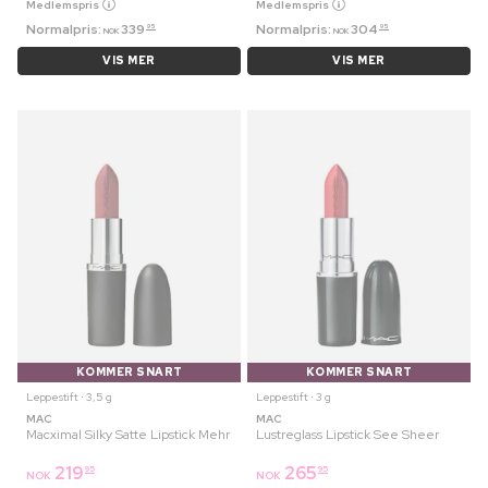
Medlemspris
Medlemspris
Normalpris:
339
Normalpris:
304
95
95
NOK
NOK
VIS MER
VIS MER
KOMMER SNART
KOMMER SNART
Leppestift ⋅ 3,5 g
Leppestift ⋅ 3 g
MAC
MAC
Macximal Silky Satte Lipstick Mehr
Lustreglass Lipstick See Sheer
219
265
95
95
NOK
NOK