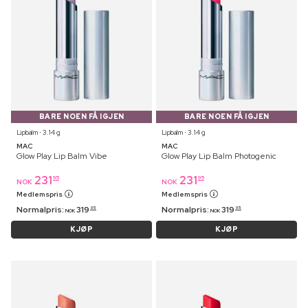
BARE NOEN FÅ IGJEN
BARE NOEN FÅ IGJEN
Lipbalm ⋅ 3.14 g
Lipbalm ⋅ 3.14 g
MAC
MAC
Glow Play Lip Balm Vibe
Glow Play Lip Balm Photogenic
231
231
95
95
NOK
NOK
Medlemspris
Medlemspris
Normalpris:
319
Normalpris:
319
95
95
NOK
NOK
KJØP
KJØP