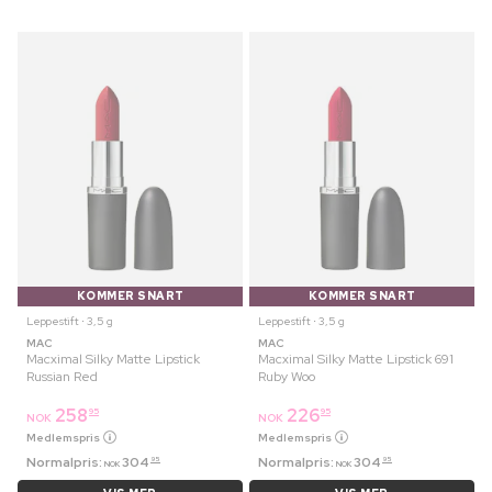
KOMMER SNART
KOMMER SNART
Leppestift ⋅ 3,5 g
Leppestift ⋅ 3,5 g
MAC
MAC
Macximal Silky Matte Lipstick
Macximal Silky Matte Lipstick 691
Russian Red
Ruby Woo
258
226
95
95
NOK
NOK
Medlemspris
Medlemspris
Normalpris:
304
Normalpris:
304
95
95
NOK
NOK