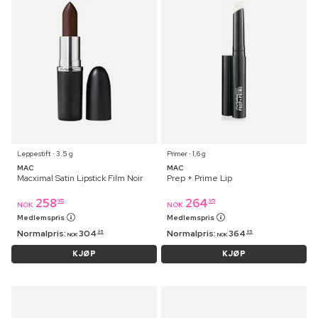
Leppestift ⋅ 3.5 g
Primer ⋅ 1,6 g
MAC
MAC
Macximal Satin Lipstick Film Noir
Prep + Prime Lip
258
264
95
95
NOK
NOK
Medlemspris
Medlemspris
Normalpris:
304
Normalpris:
364
95
95
NOK
NOK
KJØP
KJØP