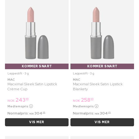
KOMMER SNART
KOMMER SNART
Leppestift ⋅ 3 g
Leppestift ⋅ 3 g
MAC
MAC
Macximal Sleek Satin Lipstick
Macximal Sleek Satin Lipstick
Crème Cup
Blankety
243
258
95
95
NOK
NOK
Medlemspris
Medlemspris
Normalpris:
304
Normalpris:
304
95
95
NOK
NOK
VIS MER
VIS MER