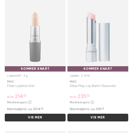
KOMMER SNART
KOMMER SNART
Leppestift ⋅ 3 g
Lipbalm ⋅ 3.14 ml
MAC
MAC
Frost Lipstick Gel
Glow Play Lip Balm Favourite
214
235
95
95
NOK
NOK
Medlemspris
Medlemspris
Normalpris:
304
Normalpris:
319
95
95
NOK
NOK
VIS MER
VIS MER