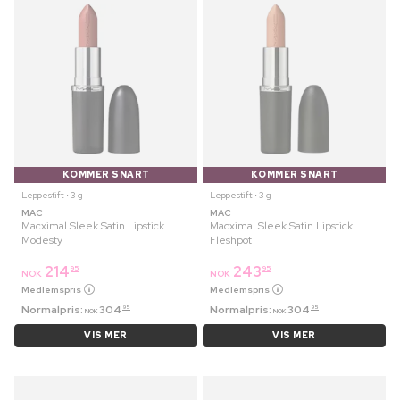
KOMMER SNART
KOMMER SNART
Leppestift ⋅ 3 g
Leppestift ⋅ 3 g
MAC
MAC
Macximal Sleek Satin Lipstick
Macximal Sleek Satin Lipstick
Modesty
Fleshpot
214
243
95
95
NOK
NOK
Medlemspris
Medlemspris
Normalpris:
304
Normalpris:
304
95
95
NOK
NOK
VIS MER
VIS MER