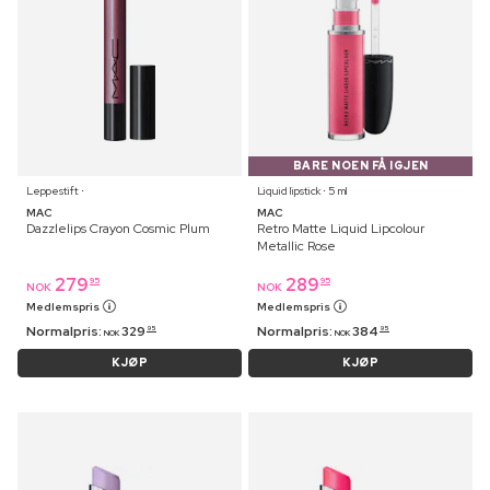
BARE NOEN FÅ IGJEN
Leppestift ⋅
Liquid lipstick ⋅ 5 ml
MAC
MAC
Dazzlelips Crayon Cosmic Plum
Retro Matte Liquid Lipcolour
Metallic Rose
279
289
95
95
NOK
NOK
Medlemspris
Medlemspris
Normalpris:
329
Normalpris:
384
95
95
NOK
NOK
KJØP
KJØP