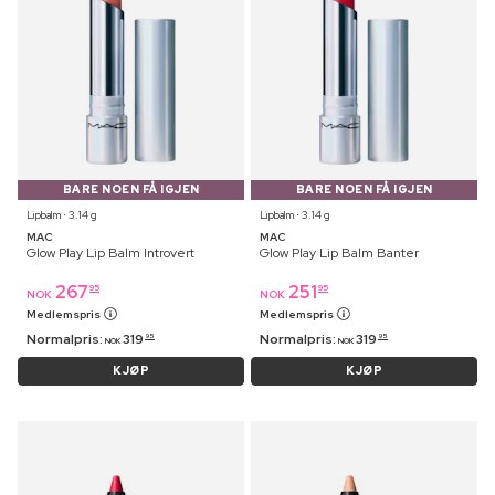
BARE NOEN FÅ IGJEN
BARE NOEN FÅ IGJEN
Lipbalm ⋅ 3.14 g
Lipbalm ⋅ 3.14 g
MAC
MAC
Glow Play Lip Balm Introvert
Glow Play Lip Balm Banter
267
251
95
95
NOK
NOK
Medlemspris
Medlemspris
Normalpris:
319
Normalpris:
319
95
95
NOK
NOK
KJØP
KJØP