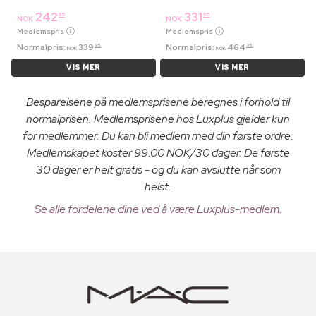
242
331
95
95
NOK
NOK
Medlemspris
Medlemspris
Normalpris:
339
Normalpris:
464
95
95
NOK
NOK
VIS MER
VIS MER
Besparelsene på medlemsprisene beregnes i forhold til
normalprisen. Medlemsprisene hos Luxplus gjelder kun
for medlemmer. Du kan bli medlem med din første ordre.
Medlemskapet koster 99.00 NOK/30 dager. De første
30 dager er helt gratis - og du kan avslutte når som
helst.
Se alle fordelene dine ved å være Luxplus-medlem.