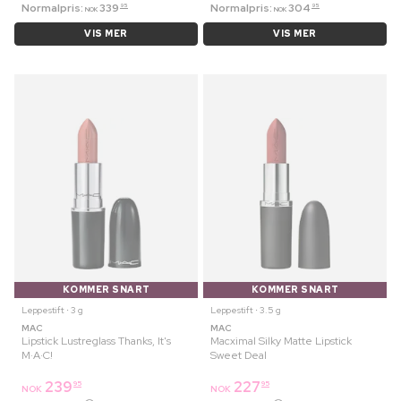
Normalpris:
339
Normalpris:
304
95
95
NOK
NOK
VIS MER
VIS MER
KOMMER SNART
KOMMER SNART
Leppestift ⋅ 3 g
Leppestift ⋅ 3.5 g
MAC
MAC
Lipstick Lustreglass Thanks, It's
Macximal Silky Matte Lipstick
M·A·C!
Sweet Deal
239
227
95
95
NOK
NOK