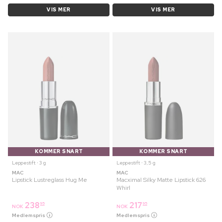
VIS MER
VIS MER
KOMMER SNART
KOMMER SNART
Leppestift ⋅ 3 g
Leppestift ⋅ 3,5 g
MAC
MAC
Lipstick Lustreglass Hug Me
Macximal Silky Matte Lipstick 626
Whirl
238
217
95
95
NOK
NOK
Medlemspris
Medlemspris