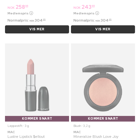
258
243
95
95
NOK
NOK
Medlemspris
Medlemspris
Normalpris:
304
Normalpris:
304
95
95
NOK
NOK
VIS MER
VIS MER
KOMMER SNART
KOMMER SNART
Leppestift ⋅ 3 g
Blush ⋅ 3,2 g
MAC
MAC
Lustre Lipstick $ellout
Mineralize Blush Love Joy