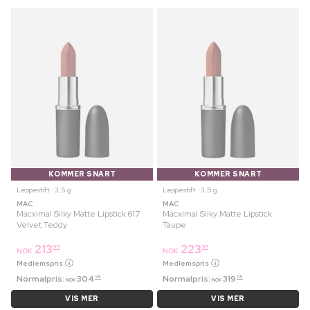
KOMMER SNART
KOMMER SNART
Leppestift ⋅ 3,5 g
Leppestift ⋅ 3,5 g
MAC
MAC
Macximal Silky Matte Lipstick 617
Macximal Silky Matte Lipstick
Velvet Teddy
Taupe
213
223
95
95
NOK
NOK
Medlemspris
Medlemspris
Normalpris:
304
Normalpris:
319
95
95
NOK
NOK
VIS MER
VIS MER