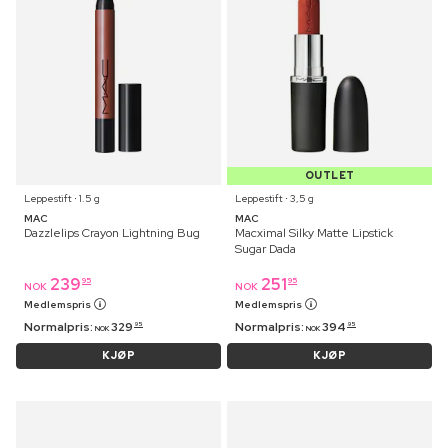
OUTLET
Leppestift ⋅ 1.5 g
Leppestift ⋅ 3,5 g
MAC
MAC
Dazzlelips Crayon Lightning Bug
Macximal Silky Matte Lipstick
Sugar Dada
239
251
95
95
NOK
NOK
Medlemspris
Medlemspris
Normalpris:
329
Normalpris:
394
95
95
NOK
NOK
KJØP
KJØP