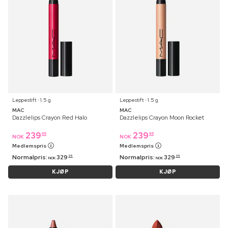
Leppestift ⋅ 1.5 g
Leppestift ⋅ 1.5 g
MAC
MAC
Dazzlelips Crayon Red Halo
Dazzlelips Crayon Moon Rocket
239
239
95
95
NOK
NOK
Medlemspris
Medlemspris
Normalpris:
329
Normalpris:
329
95
95
NOK
NOK
KJØP
KJØP