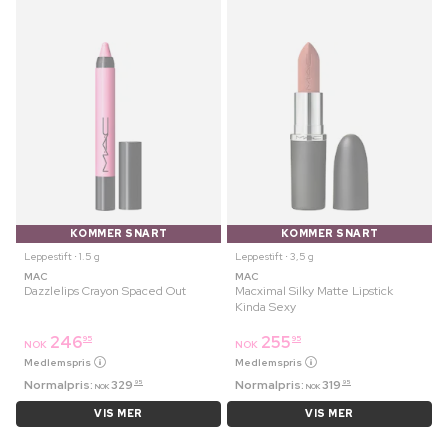
KOMMER SNART
KOMMER SNART
Leppestift ⋅ 1.5 g
Leppestift ⋅ 3,5 g
MAC
MAC
Dazzlelips Crayon Spaced Out
Macximal Silky Matte Lipstick
Kinda Sexy
246
255
95
95
NOK
NOK
Medlemspris
Medlemspris
Normalpris:
329
Normalpris:
319
95
95
NOK
NOK
VIS MER
VIS MER