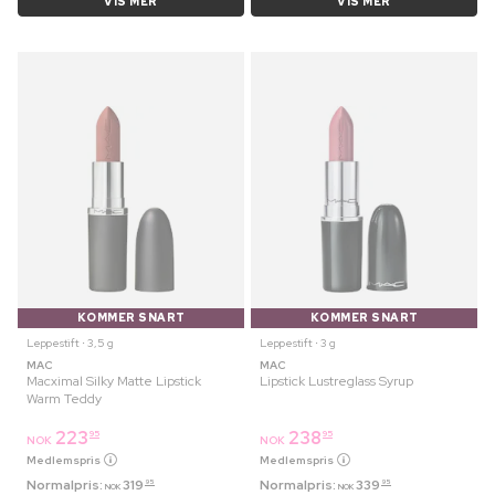
VIS MER
VIS MER
KOMMER SNART
KOMMER SNART
Leppestift ⋅ 3,5 g
Leppestift ⋅ 3 g
MAC
MAC
Macximal Silky Matte Lipstick
Lipstick Lustreglass Syrup
Warm Teddy
223
238
95
95
NOK
NOK
Medlemspris
Medlemspris
Normalpris:
319
Normalpris:
339
95
95
NOK
NOK