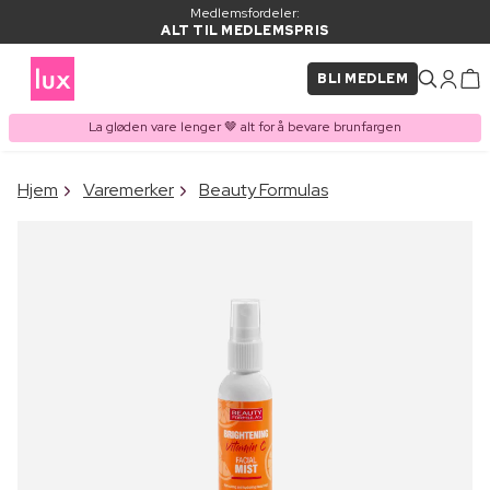
Medlemsfordeler:
ALT TIL MEDLEMSPRIS
BLI MEDLEM
La gløden vare lenger 🤎 alt for å bevare brunfargen
×
Hjem
Varemerker
Beauty Formulas
VARE LAGT I
Kjøpes ofte sammen med
HANDLEKURVEN