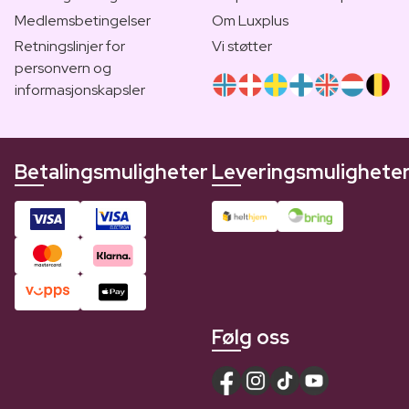
Medlemsbetingelser
Om Luxplus
Retningslinjer for
Vi støtter
personvern og
informasjonskapsler
Betalingsmuligheter
Leveringsmulighete
Følg oss