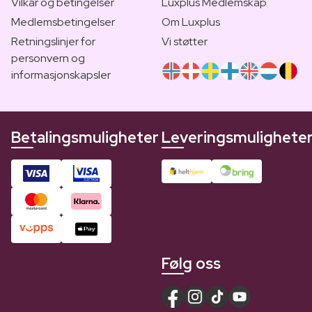
Vilkår og betingelser
Luxplus Medlemskap
Medlemsbetingelser
Om Luxplus
Retningslinjer for
Vi støtter
personvern og
informasjonskapsler
Betalingsmuligheter
Leveringsmulighete
Følg oss