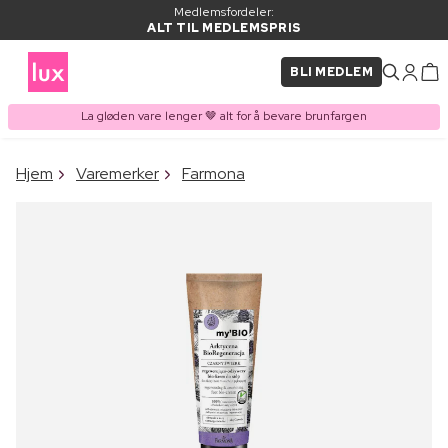
Medlemsfordeler:
ALT TIL MEDLEMSPRIS
BLI MEDLEM
La gløden vare lenger 🤎 alt for å bevare brunfargen
×
Hjem
Varemerker
Farmona
VARE LAGT I
Kjøpes ofte sammen med
HANDLEKURVEN