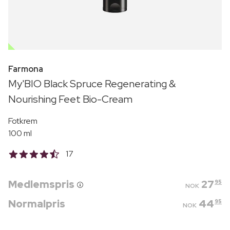
OUTLET
Farmona
My'BIO Black Spruce Regenerating &
Nourishing Feet Bio-Cream
Fotkrem
100 ml
17
Medlemspris
27
95
NOK
Normalpris
44
95
NOK